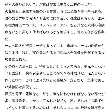
多くの商品において、溶接は非常に重要な工程の一つだ。
火花散る、過酷で根気のいる作業。時には危険を伴う事もある。
夏の酷暑の中でも淡々と素材に向き合い、強度はもちろん、歪み
を極力抑えつつ、鉄・ステンレス・アルミなど異なる素材の溶接
痕をいかに美しく仕上げられるかを追求する、地道で孤独な作業
だ。
一人の職人が溶接トーチを握っている。市場のニーズの理解から
はじまり、設計、実作業に至るまで商品の全体像を理解できる経
験豊富な職人。
その職人の傍らには、特別な台がしつらえてある。手元をしっか
りと固定し、腕を安定させることができる補助具だ。職人自らが
作った物で、これにより品物との距離が一定となり、堅牢で美し
い溶接跡が実現する。
温度や電圧・電流など、細かに気を払わなければならない部分が
多い溶接作業。しかし、完成した製品を、誰に見られても恥ずか
しくない仕事にするためには、それら１つ１つに神経を研ぎ澄ま